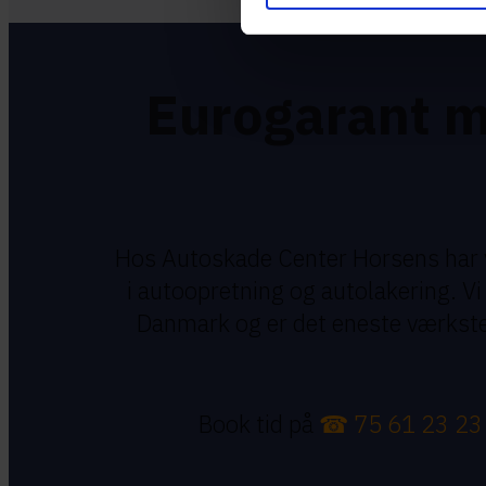
Eurogarant m
Hos Autoskade Center Horsens har vi
i autoopretning og autolakering. ​
Danmark og er det eneste værkste
Book tid på
☎ 75 61 23 23