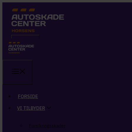
FORSIDE
VI TILBYDER
FORSIDE
VI TILBYDER
Forsikringsskader
Autolakering
Forsikringsskader
Diamond Cut af alufælge