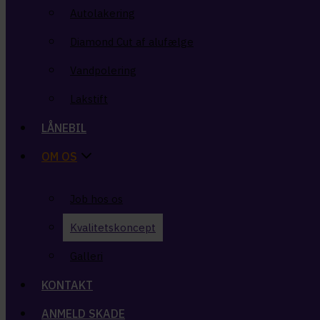
Autolakering
Vandpolering
Diamond Cut af alufælge
Lakstift
Vandpolering
LÅNEBIL
Lakstift
OM OS
LÅNEBIL
OM OS
Job hos os
Kvalitetskoncept
Job hos os
Galleri
Kvalitetskoncept
KONTAKT
Galleri
ANMELD SKADE
KONTAKT
ANMELD SKADE