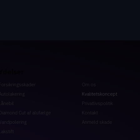
Ydelser
Forsikringsskader
Om os
Autolakering
Kvalitetskoncept
Lånebil
Privatlivspolitik
Diamond Cut af alufælge
Kontakt
Vandpolering
Anmeld skade
Lakstift