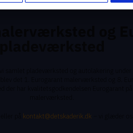
alerværksted og E
pladeværksted
 samlet pladeværksted og autolakering under ét
​Vi blev det 1. Eurogarant malerværksted og 8. E
d der har kvalitetsgodkendelsen Eurogarant p
malerværksted.​​​
eller på
kontakt@detskaderik.dk
– vi glæder os ti