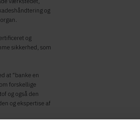
både værkstedet,
 skadeshåndtering og
organ.​
rtificeret og
mme sikkerhed, som
ed at “banke en
om forskellige
tof og også den
en og ekspertise af
af kompetencerne hos