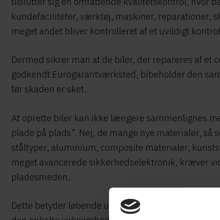
tilslutter sig en omfattende kvalitetskontrol, hvor 
kundefaciliteter, værktøj, maskiner, reparationer,
meget andet bliver kontrolleret af et uvildigt kontrol
Dermed sikrer man at de biler, der repareres af et ce
godkendt Eurogarantværksted, bibeholder den sa
før skaden er sket.​
At oprette biler kan ikke længere sammenlignes m
plade på plads”. Nej, de mange nye materialer, så s
ståltyper, aluminium, composite materialer, kunsts
meget avancerede sikkerhedselektronik, kræver vid
pladesmeden.​
Dette betyder løbende uddannelse og opdatering 