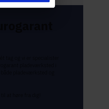
urogarant
 tag og vi er specialister
urogarant pladeværksted i
å både pladeværksted og
l at høre fra dig!​​​