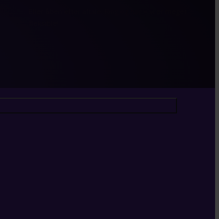
Eller åben efter aftale. Ring og hør – vi er meget
fleksible!