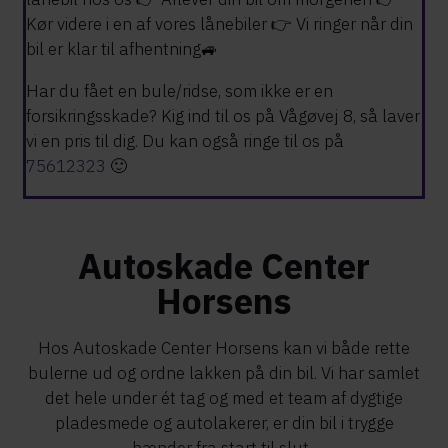
Kør videre i en af vores lånebiler 👉 Vi ringer når din
bil er klar til afhentning🚙
Har du fået en bule/ridse, som ikke er en
forsikringsskade? Kig ind til os på Vågøvej 8, så laver
vi en pris til dig. Du kan også ringe til os på
75612323
🙂
Autoskade Center
Horsens
Hos Autoskade Center Horsens kan vi både rette
bulerne ud og ordne lakken på din bil. Vi har samlet
det hele under ét tag og med et team af dygtige
pladesmede og autolakerer, er din bil i trygge