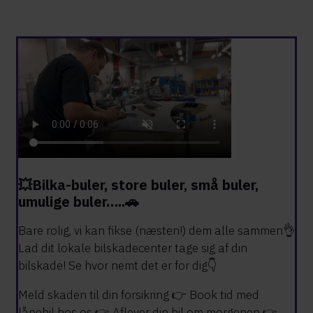
💥Bilka-buler, store buler, små buler,
umulige buler…..🚗
Bare rolig, vi kan fikse (næsten!) dem alle sammen👌
Lad dit lokale bilskadecenter tage sig af din
bilskade! Se hvor nemt det er for dig👇
Meld skaden til din forsikring 👉 Book tid med
lånebil hos os 👉 Aflever din bil om morgenen 👉