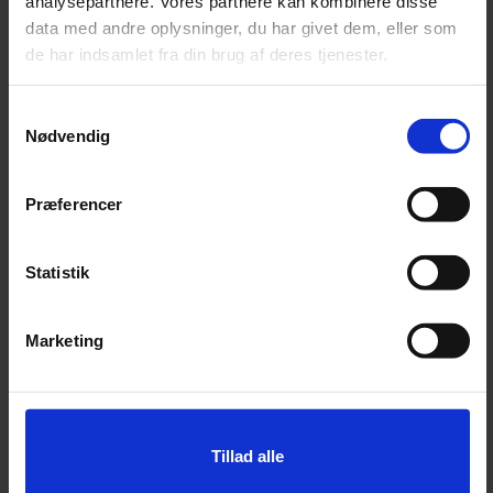
analysepartnere. Vores partnere kan kombinere disse
data med andre oplysninger, du har givet dem, eller som
de har indsamlet fra din brug af deres tjenester.
Samtykkevalg
Nødvendig
Præferencer
Skriv til os
Statistik
Marketing
Benyt vores kontaktformular. Vi vender
tilbage til dig hurtigst muligt.
Tillad alle