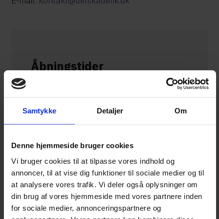
E-mail:
kontakt@detskaderik.dk
Åbningstider
Værksted
Mandag til torsdag: Kl. 8.00 – 15.00
Fredag: Kl. 8.00 – 12.00​
Samtykke
Detaljer
Om
Kontor
Mandag til torsdag: Kl. 8.00 – 16.00
Denne hjemmeside bruger cookies
Fredag: Kl. 8.00 – 14.00​ ​ ​
Vi bruger cookies til at tilpasse vores indhold og
annoncer, til at vise dig funktioner til sociale medier og til
Eller åben efter aftale. Ring og hør – vi er
at analysere vores trafik. Vi deler også oplysninger om
meget fleksible!​​​
din brug af vores hjemmeside med vores partnere inden
for sociale medier, annonceringspartnere og