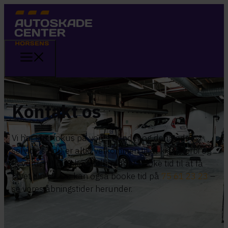
Kontakt os
Vi har stor fokus på vores kunder og den gode
service, så du er altid velkommen til at kigge forbi og
få vurderet din skade eller for at booke tid til at få
lavet din bil. Du kan også booke tid på
75 61 23 23
–
se vores åbningstider herunder.