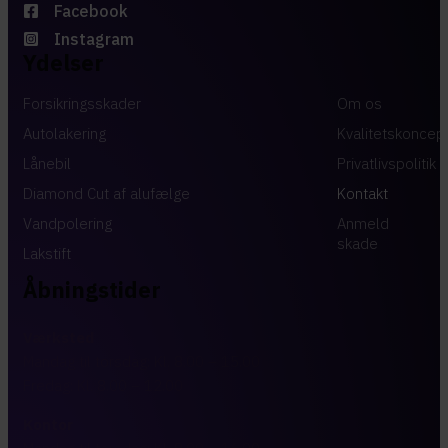
Facebook
Instagram
Ydelser
Forsikringsskader
Om os
Autolakering
Kvalitetskoncep
Lånebil
Privatlivspolitik
Diamond Cut af alufælge
Kontakt
Vandpolering
Anmeld
skade
Lakstift
Åbningstider
Værksted
Mandag til torsdag: Kl. 8.00 – 15.00
Fredag: Kl. 8.00 – 12.00​​
Kontor