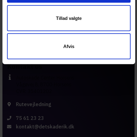
Tillad valgte
Afvis
Kontakt os
Autoskade Center Horsens
Vågøvej 8, 8700 Horsens
CVR: 35401202
Rutevejledning
75 61 23 23
kontakt@detskaderik.dk